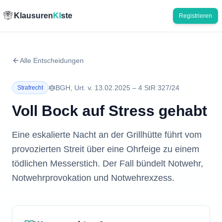
Klausuren
KI
ste
Registrieren
Alle Entscheidungen
BGH
,
Urt.
v.
13.02.2025
–
4 StR 327/24
Strafrecht
Voll Bock auf Stress gehabt
Eine eskalierte Nacht an der Grillhütte führt vom
provozierten Streit über eine Ohrfeige zu einem
tödlichen Messerstich. Der Fall bündelt Notwehr,
Notwehrprovokation und Notwehrexzess.